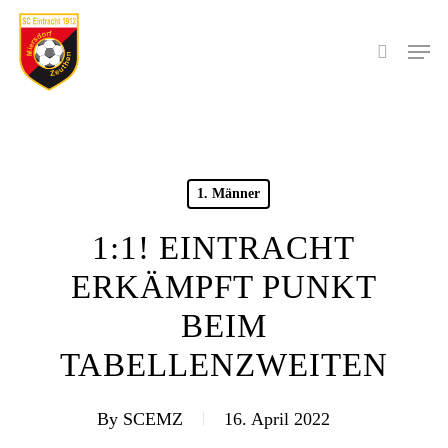
Skip
to
Men
search
main
content
1. Männer
1:1! EINTRACHT
ERKÄMPFT PUNKT
BEIM
TABELLENZWEITEN
By
SCEMZ
16. April 2022