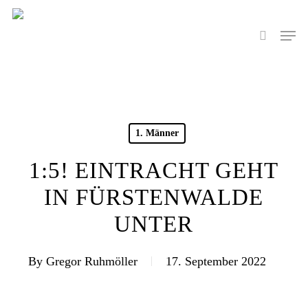
Skip
to
Men
search
main
content
1. Männer
1:5! EINTRACHT GEHT
IN FÜRSTENWALDE
UNTER
By
Gregor Ruhmöller
17. September 2022