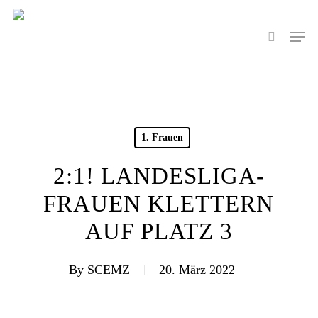
Skip
to
Men
search
main
content
1. Frauen
2:1! LANDESLIGA-
FRAUEN KLETTERN
AUF PLATZ 3
By
SCEMZ
20. März 2022