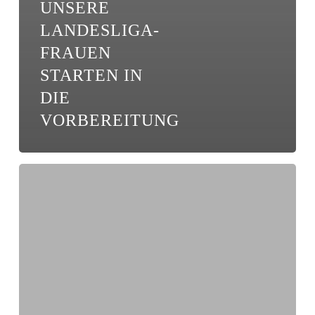
UNSERE
LANDESLIGA-
FRAUEN
STARTEN IN
DIE
VORBEREITUNG
10
Fakten
über
die
Hinrunde
unserer
Landesligafrauen