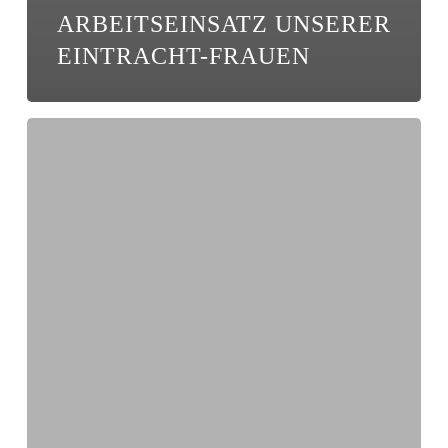
ARBEITSEINSATZ UNSERER
EINTRACHT-FRAUEN
Kreispokalsieger-
Team
gewinnt
Jubiläumsspiel
in
Niederlehme