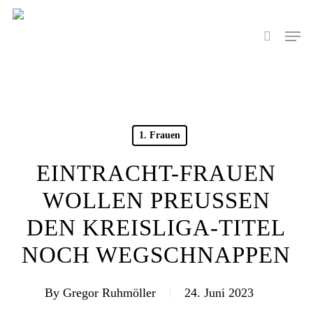
Skip
to
Men
search
main
content
1. Frauen
EINTRACHT-FRAUEN
WOLLEN PREUSSEN D
EN KREISLIGA-TITEL N
OCH WEGSCHNAPPEN
By
Gregor Ruhmöller
24. Juni 2023