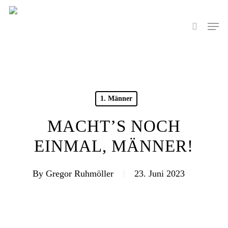
Skip
to
Men
search
main
content
1. Männer
MACHT’S NOCH
EINMAL, MÄNNER!
By
Gregor Ruhmöller
23. Juni 2023