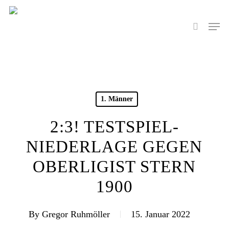
Skip
to
Men
search
main
content
1. Männer
2:3! TESTSPIEL-
NIEDERLAGE GEGEN
OBERLIGIST STERN
1900
By
Gregor Ruhmöller
15. Januar 2022