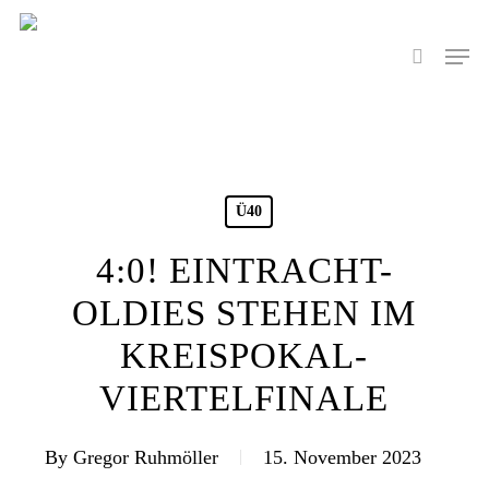
Skip
to
Men
search
main
content
Ü40
4:0! EINTRACHT-
OLDIES STEHEN IM
KREISPOKAL-
VIERTELFINALE
By
Gregor Ruhmöller
15. November 2023