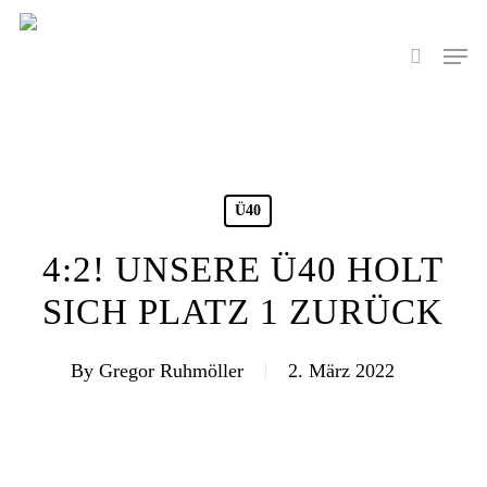
Skip
to
Men
search
main
content
Ü40
4:2! UNSERE Ü40 HOLT
SICH PLATZ 1 ZURÜCK
By
Gregor Ruhmöller
2. März 2022