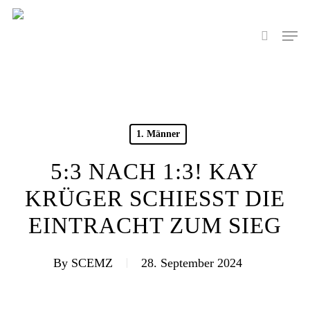
Skip
to
Men
search
main
content
1. Männer
5:3 NACH 1:3! KAY
KRÜGER SCHIESST DIE E
INTRACHT ZUM SIEG
By
SCEMZ
28. September 2024