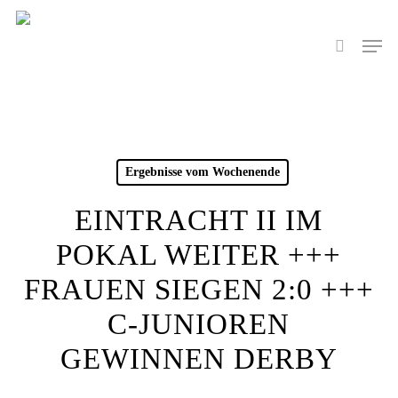
Skip
to
Men
search
main
content
Ergebnisse vom Wochenende
EINTRACHT II IM
POKAL WEITER +++
FRAUEN SIEGEN 2:0 +++
C-JUNIOREN
GEWINNEN DERBY