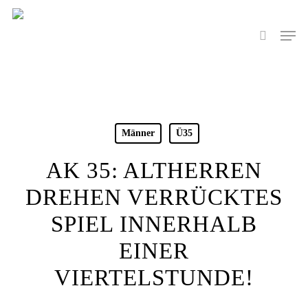
Skip
to
Men
search
main
content
Männer
Ü35
AK 35: ALTHERREN
DREHEN VERRÜCKTES
SPIEL INNERHALB
EINER
VIERTELSTUNDE!