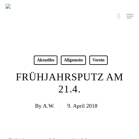
Skip
to
Men
search
main
content
Aktuelles
Allgemein
Verein
FRÜHJAHRSPUTZ AM
21.4.
By
A.W.
9. April 2018