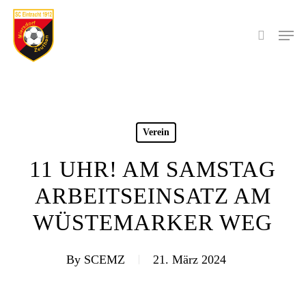
Skip
to
Men
search
main
content
Verein
11 UHR! AM SAMSTAG
ARBEITSEINSATZ AM
WÜSTEMARKER WEG
By
SCEMZ
21. März 2024