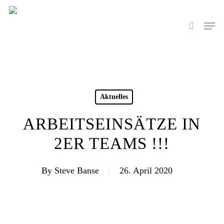
Skip
to
Men
search
main
content
Aktuelles
ARBEITSEINSÄTZE IN
2ER TEAMS !!!
By
Steve Banse
26. April 2020