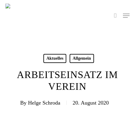
Skip
to
Men
search
main
content
Aktuelles
Allgemein
ARBEITSEINSATZ IM
VEREIN
By
Helge Schroda
20. August 2020