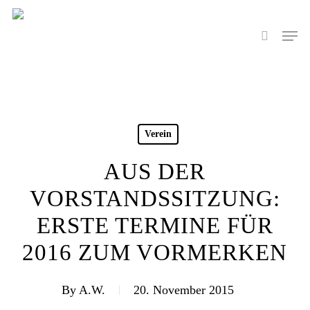
Skip
to
Men
search
main
content
Verein
AUS DER
VORSTANDSSITZUNG:
ERSTE TERMINE FÜR
2016 ZUM VORMERKEN
By
A.W.
20. November 2015