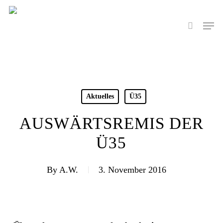
Skip
to
Men
search
main
content
Aktuelles
Ü35
AUSWÄRTSREMIS DER
Ü35
By
A.W.
3. November 2016