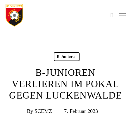
Skip
to
Men
search
main
content
B-Junioren
B-JUNIOREN
VERLIEREN IM POKAL
GEGEN LUCKENWALDE
By
SCEMZ
7. Februar 2023