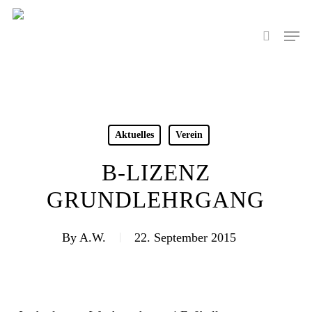
Skip
to
Men
search
main
content
Aktuelles
Verein
B-LIZENZ
GRUNDLEHRGANG
By
A.W.
22. September 2015