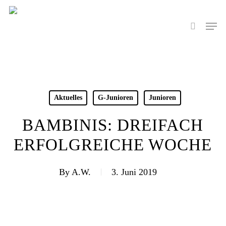
Skip
to
Men
search
main
content
Aktuelles
G-Junioren
Junioren
BAMBINIS: DREIFACH
ERFOLGREICHE WOCHE
By
A.W.
3. Juni 2019