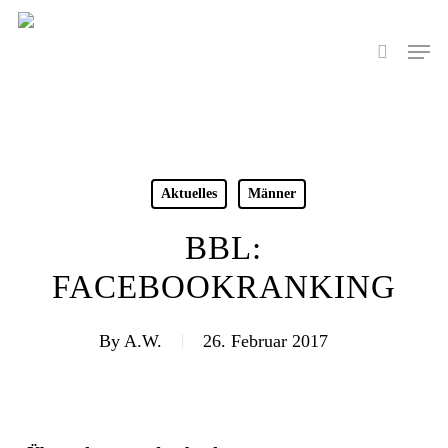
Skip
to
Men
search
main
content
Aktuelles
Männer
BBL:
FACEBOOKRANKING
By
A.W.
26. Februar 2017