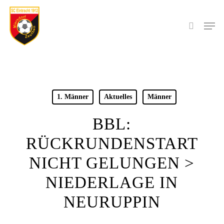
Skip
to
Men
search
main
content
1. Männer
Aktuelles
Männer
BBL:
RÜCKRUNDENSTART
NICHT GELUNGEN >
NIEDERLAGE IN
NEURUPPIN