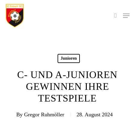
Skip
to
Men
search
main
content
Junioren
C- UND A-JUNIOREN
GEWINNEN IHRE
TESTSPIELE
By
Gregor Ruhmöller
28. August 2024