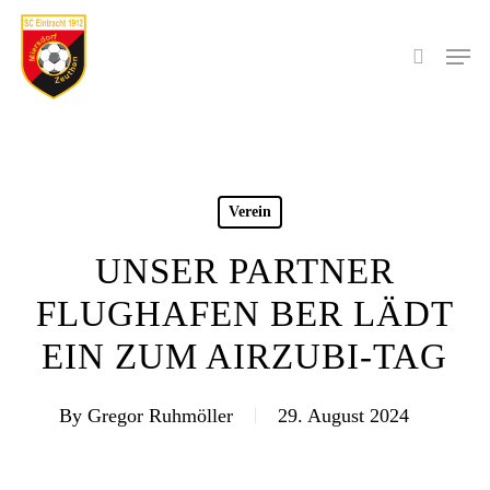
Skip
to
Men
search
main
content
Verein
UNSER PARTNER
FLUGHAFEN BER LÄDT
EIN ZUM AIRZUBI-TAG
By
Gregor Ruhmöller
29. August 2024