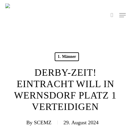
Skip
to
Men
search
main
content
1. Männer
DERBY-ZEIT!
EINTRACHT WILL IN
WERNSDORF PLATZ 1
VERTEIDIGEN
By
SCEMZ
29. August 2024