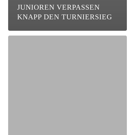
JUNIOREN VERPASSEN
KNAPP DEN TURNIERSIEG
E-
Junioren
belegen
in
Bestensee
nach
Tag
1
Platz
3