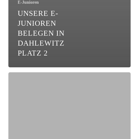
E-Junioren
UNSERE E-
JUNIOREN
BELEGEN IN
DAHLEWITZ
PLATZ 2
Platz
2!
Unsere
E-
Junioren
verpassen
knapp
den