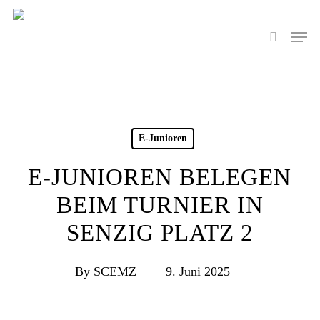
Skip
to
Men
search
main
content
E-Junioren
E-JUNIOREN BELEGEN
BEIM TURNIER IN
SENZIG PLATZ 2
By
SCEMZ
9. Juni 2025