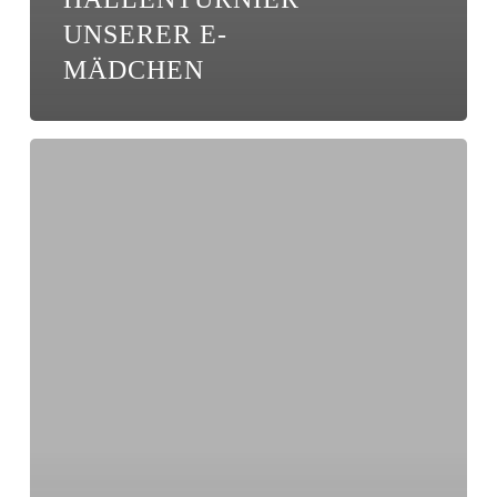
UNSERER E-
MÄDCHEN
Baden,
Bogenschießen,
Mini-
EM
–
Mädchenteams
drei
Tage
am
Störitzsee