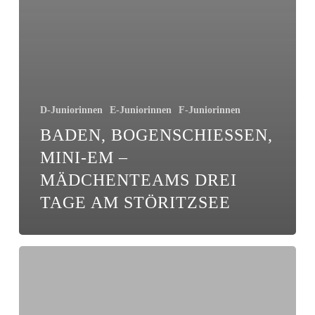
D-Juniorinnen
E-Juniorinnen
F-Juniorinnen
BADEN, BOGENSCHIESSEN, M
INI-EM – M
ÄDCHENTEAMS DREI T
AGE AM STÖRITZSEE
F-
Mädchen
belegen
Platz