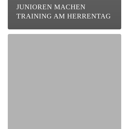
JUNIOREN MACHEN
TRAINING AM HERRENTAG
Neue
Trainingsanzüge
für
unsere
E-
Junioren