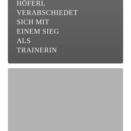
HÖFERL
VERABSCHIEDET
SICH MIT
EINEM SIEG
ALS
TRAINERIN
Unsere
D-
und
E-
Junioren
machen
Training
am