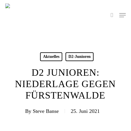
Skip
to
Men
search
main
content
Aktuelles
D2-Junioren
D2 JUNIOREN:
NIEDERLAGE GEGEN
FÜRSTENWALDE
By
Steve Banse
25. Juni 2021