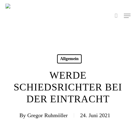
Skip
to
Men
search
main
content
Allgemein
WERDE
SCHIEDSRICHTER BEI
DER EINTRACHT
By
Gregor Ruhmöller
24. Juni 2021