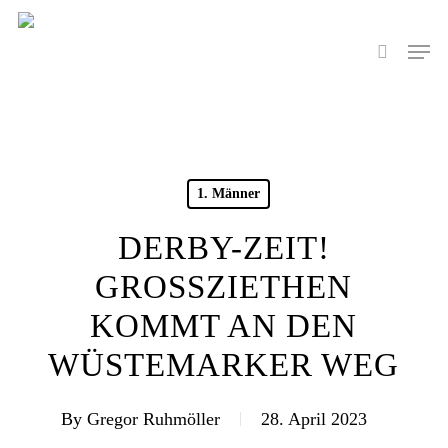
Skip
to
Men
search
main
content
1. Männer
DERBY-ZEIT!
GROSSZIETHEN K
OMMT AN DEN W
ÜSTEMARKER WEG
By
Gregor Ruhmöller
28. April 2023