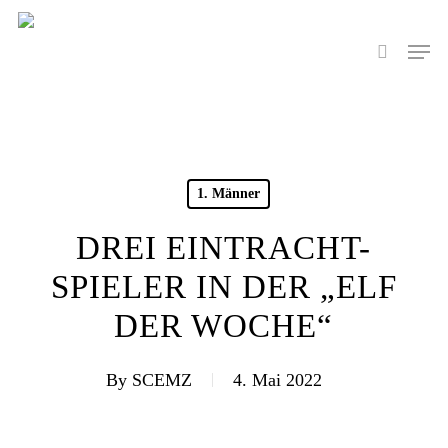
Skip
to
Men
search
main
content
1. Männer
DREI EINTRACHT-
SPIELER IN DER „ELF
DER WOCHE“
By
SCEMZ
4. Mai 2022