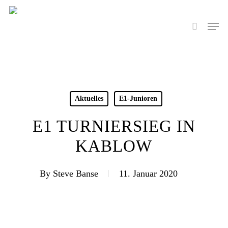
Skip
to
Men
search
main
content
Aktuelles
E1-Junioren
E1 TURNIERSIEG IN
KABLOW
By
Steve Banse
11. Januar 2020