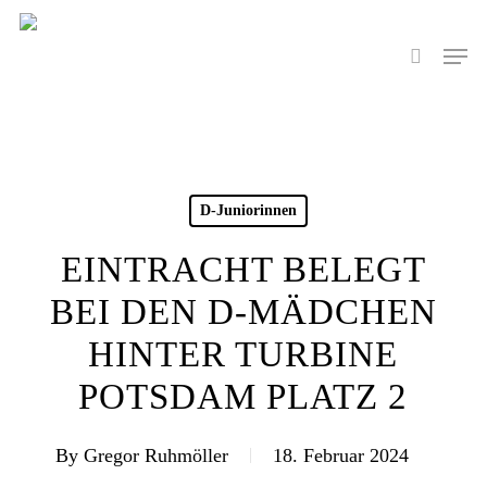
Skip
to
Men
search
main
content
D-Juniorinnen
EINTRACHT BELEGT
BEI DEN D-MÄDCHEN
HINTER TURBINE
POTSDAM PLATZ 2
By
Gregor Ruhmöller
18. Februar 2024