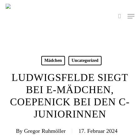
Skip
to
Men
search
main
content
Mädchen
Uncategorized
LUDWIGSFELDE SIEGT
BEI E-MÄDCHEN,
COEPENICK BEI DEN C-
JUNIORINNEN
By
Gregor Ruhmöller
17. Februar 2024