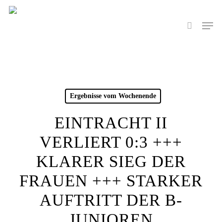
Skip
to
Men
search
main
content
Ergebnisse vom Wochenende
EINTRACHT II
VERLIERT 0:3 +++
KLARER SIEG DER
FRAUEN +++ STARKER
AUFTRITT DER B-
JUNIOREN