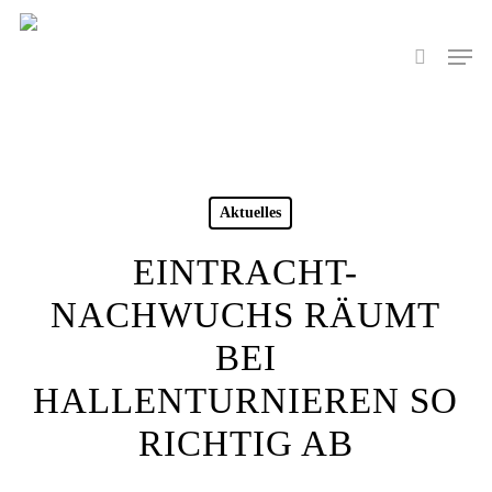
Skip
to
Men
search
main
content
Aktuelles
EINTRACHT-
NACHWUCHS RÄUMT
BEI
HALLENTURNIEREN SO
RICHTIG AB