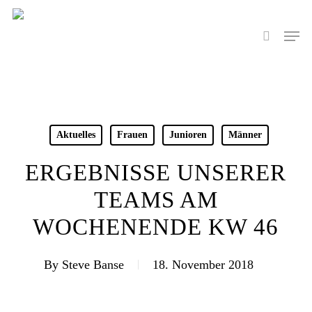
Skip
to
Men
search
main
content
Aktuelles
Frauen
Junioren
Männer
ERGEBNISSE UNSERER
TEAMS AM
WOCHENENDE KW 46
By
Steve Banse
18. November 2018