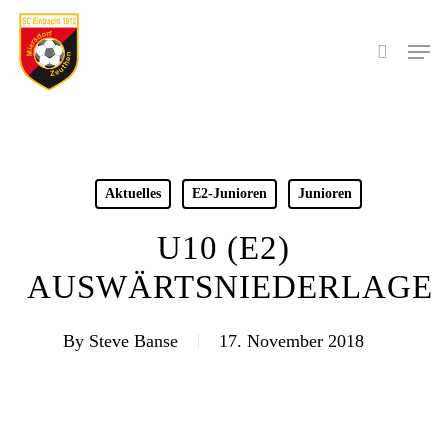
Skip
to
Men
search
main
content
Aktuelles
E2-Junioren
Junioren
U10 (E2)
AUSWÄRTSNIEDERLAGE
By
Steve Banse
17. November 2018