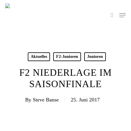
Skip
to
Men
search
main
content
Aktuelles
F2-Junioren
Junioren
F2 NIEDERLAGE IM
SAISONFINALE
By
Steve Banse
25. Juni 2017