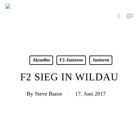
Skip
to
Men
search
main
content
Aktuelles
F2-Junioren
Junioren
F2 SIEG IN WILDAU
By
Steve Banse
17. Juni 2017