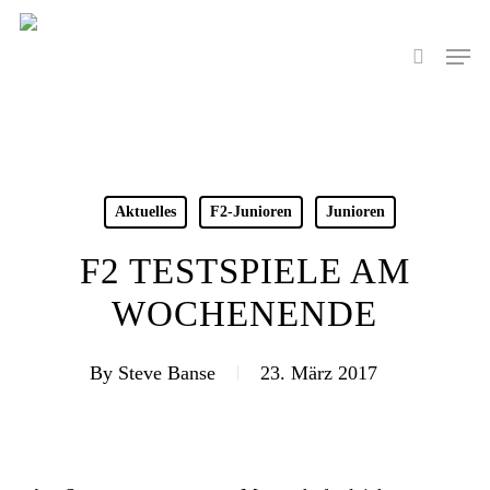
Skip
to
Men
search
main
content
Aktuelles
F2-Junioren
Junioren
F2 TESTSPIELE AM
WOCHENENDE
By
Steve Banse
23. März 2017