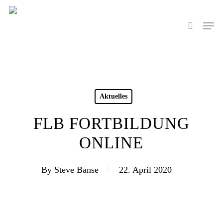
Skip
to
Men
search
main
content
Aktuelles
FLB FORTBILDUNG
ONLINE
By
Steve Banse
22. April 2020