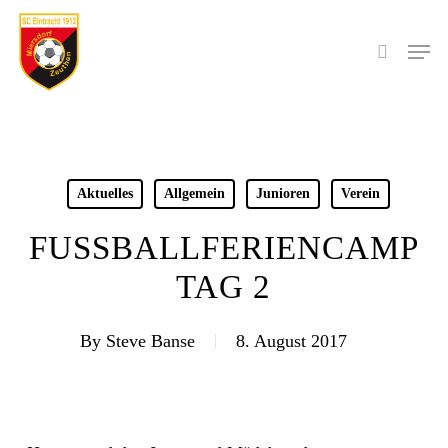
Skip
to
Men
search
main
content
Aktuelles
Allgemein
Junioren
Verein
FUSSBALLFERIENCAMP
TAG 2
By
Steve Banse
8. August 2017