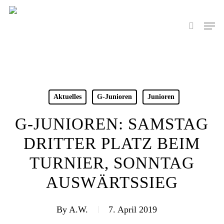
Skip
to
Men
search
main
content
Aktuelles
G-Junioren
Junioren
G-JUNIOREN: SAMSTAG
DRITTER PLATZ BEIM
TURNIER, SONNTAG
AUSWÄRTSSIEG
By
A.W.
7. April 2019