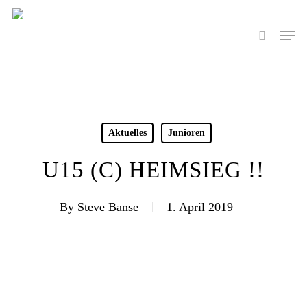
Skip
to
Men
search
main
content
Aktuelles
Junioren
U15 (C) HEIMSIEG !!
By
Steve Banse
1. April 2019