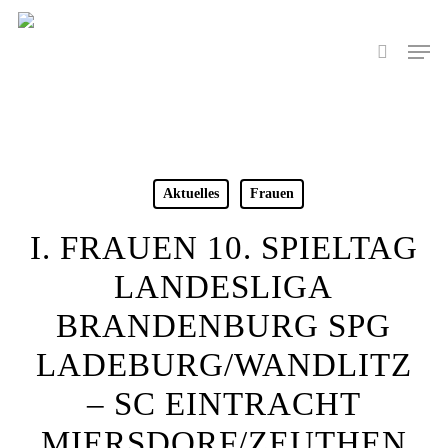
Skip
to
Men
search
main
content
Aktuelles
Frauen
I. FRAUEN 10. SPIELTAG
LANDESLIGA
BRANDENBURG SPG
LADEBURG/WANDLITZ
– SC EINTRACHT
MIERSDORF/ZEUTHEN